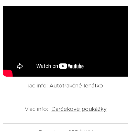
iac info:
Autotrakčné lehátko
Viac info:
Darčekové poukážky