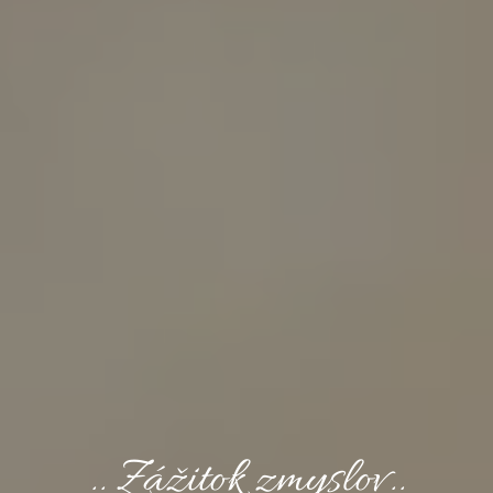
.. Zážitok zmyslov..