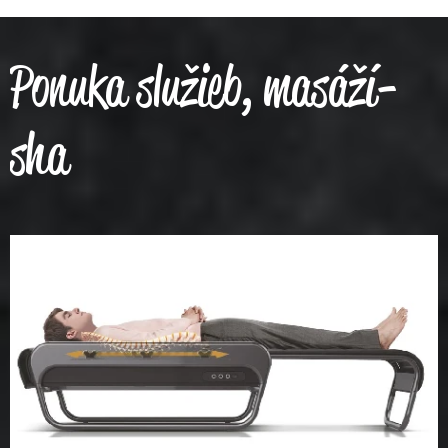
Ponuka služieb, masáží-
sha