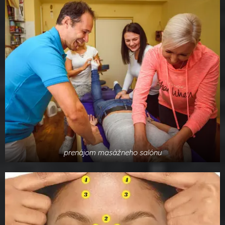
prenájom masážneho salónu