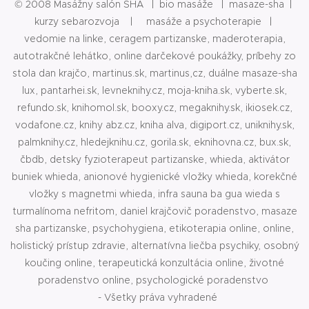
© 2008 Masážny salón SHA | bio masáže | masaze-sha |
kurzy sebarozvoja | masáže a psychoterapie |
vedomie na linke, ceragem partizanske, maderoterapia,
autotrakčné lehátko, online darčekové poukážky, príbehy zo
stola dan krajčo, martinus.sk, martinus,cz, duálne masaze-sha
lux, pantarhei.sk, levneknihy.cz, moja-kniha.sk, vyberte.sk,
refundo.sk, knihomol.sk, booxy.cz, megaknihy.sk, ikiosek.cz,
vodafone.cz, knihy abz.cz, kniha alva, digiport.cz, uniknihy.sk,
palmknihy.cz, hledejknihu.cz, gorila.sk, eknihovna.cz, bux.sk,
čbdb, detsky fyzioterapeut partizanske, whieda, aktivátor
buniek whieda, anionové hygienické vložky whieda, korekčné
vložky s magnetmi whieda, infra sauna ba gua wieda s
turmalínoma nefritom, daniel krajčovič poradenstvo, masaze
sha partizanske, psychohygiena, etikoterapia online, online,
holistický prístup zdravie, alternatívna liečba psychiky, osobný
koučing online, terapeutická konzultácia online, životné
poradenstvo online, psychologické poradenstvo
- Všetky práva vyhradené