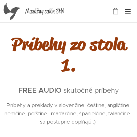
Masážny salón SHA
Príbehy zo stola
1.
FREE AUDIO
skutočné príbehy
Príbehy a preklady v slovenčine, češtine, angličtine,
nemčine, poľštine,, maďarčine, španielčine, taliančine...
sa postupne dopĺňajú :)