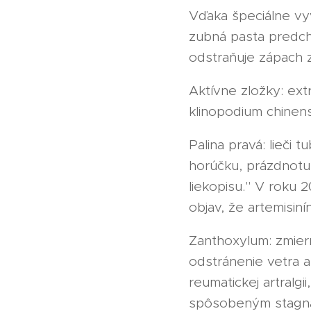
Vďaka špeciálne vy
zubná pasta predch
odstraňuje zápach z
Aktívne zložky: ext
klinopodium chinens
Palina pravá: lieči
horúčku, prázdnotu,
liekopisu." V roku 
objav, že artemisiní
Zanthoxylum: zmiern
odstránenie vetra a
reumatickej artralg
spôsobeným stagnáci