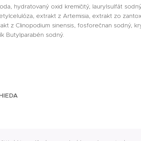
voda, hydratovaný oxid kremičitý, laurylsulfát sodn
ylcelulóza, extrakt z Artemisia, extrakt zo zantox
akt z Clinopodium sinensis, fosforečnan sodný, kr
ík Butylparabén sodný.
WHIEDA