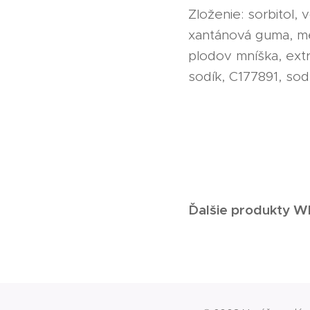
Zloženie: sorbitol, 
xantánová guma, met
plodov mníška, extr
sodík, C177891, sod
Ďalšie produkty 