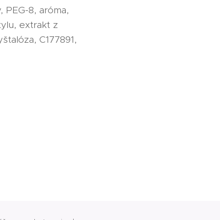
ý, PEG-8, aróma,
ylu, extrakt z
yštalóza, C177891,