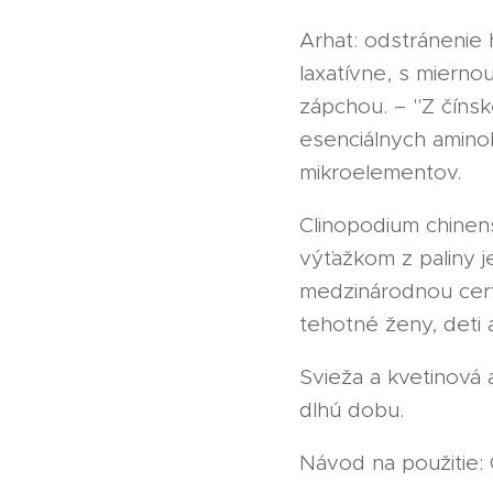
Arhat: odstránenie 
laxatívne, s mierno
zápchou. – "Z čínsk
esenciálnych aminok
mikroelementov.
Clinopodium chinens
výťažkom z paliny j
medzinárodnou certi
tehotné ženy, deti 
Svieža a kvetinová 
dlhú dobu.
Návod na použitie: