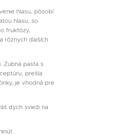
venie hlasu, pôsobí
atou hlasu, so
o fruktózy,
 a rôznych ďalších
u. Zubná pasta s
ceptúru, prešla
činky, je vhodná pre
váš dych svieži na
inút.