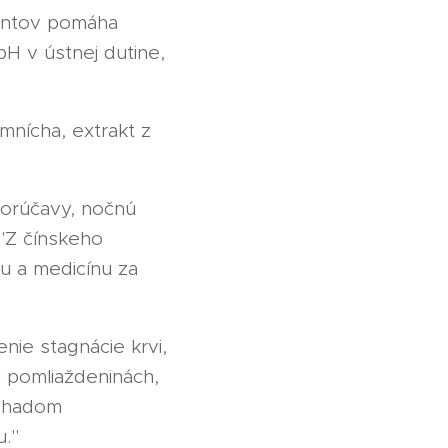
nentov pomáha
H v ústnej dutine,
 mnícha, extrakt z
 horúčavy, nočnú
 "Z čínskeho
iu a medicínu za
nie stagnácie krvi,
i pomliaždeninách,
m hadom
u."