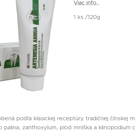
Viac info..
1 ks /120g
bená podľa klasickej receptúry tradičnej čínskej 
ko palina, zanthoxylum, plod mníška a klinopodium c