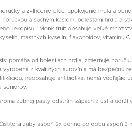
horúčky a zvlhčenie pľúc, upokojenie hrdla a obno
u horúčkou a suchým kašľom, bolesťami hrdla a str
eho liekopisu." Monk fruit obsahuje veľké množstv
yselín, mastných kyselín, flavonoidov, vitamínu C
is: pomáha pri bolestiach hrdla, zmierňuje horúčk
e vyrobená z kvalitných surovín a má bezpečnú re
fikáciou, neobsahuje antibiotiká, nemá vedľajšie ú
a seniorov.
aróma zubnej pasty odstráni zápach z úst a udrží 
 Čistite si zuby aspoň 2x denne po dobu aspoň 3 m