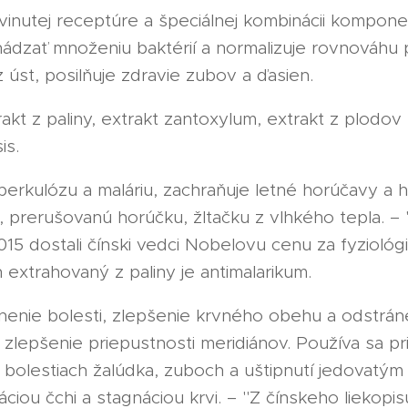
vinutej receptúre a špeciálnej kombinácii kompo
ádzať množeniu baktérií a normalizuje rovnováhu p
 úst, posilňuje zdravie zubov a ďasien.
rakt z paliny, extrakt zantoxylum, extrakt z plodov
is.
 tuberkulózu a maláriu, zachraňuje letné horúčavy a
 prerušovanú horúčku, žltačku z vlhkého tepla. –
2015 dostali čínski vedci Nobelovu cenu za fyziológ
n extrahovaný z paliny je antimalarikum.
enie bolesti, zlepšenie krvného obehu a odstráne
 zlepšenie priepustnosti meridiánov. Používa sa pr
ii, bolestiach žalúdka, zuboch a uštipnutí jedovatý
ou čchi a stagnáciou krvi. – "Z čínskeho liekopis