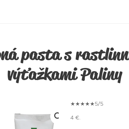
ná pasta s rastlin
výťažkami Paliny
★★★★★5/5
4 €.