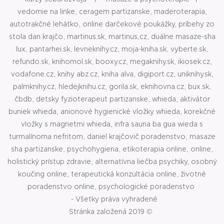
vedomie na linke, ceragem partizanske, maderoterapia,
autotrakčné lehátko, online darčekové poukážky, príbehy zo
stola dan krajčo, martinus.sk, martinus,cz, duálne masaze-sha
lux, pantarhei.sk, levneknihy.cz, moja-kniha.sk, vyberte.sk,
refundo.sk, knihomol.sk, booxy.cz, megaknihy.sk, ikiosek.cz,
vodafone.cz, knihy abz.cz, kniha alva, digiport.cz, uniknihy.sk,
palmknihy.cz, hledejknihu.cz, gorila.sk, eknihovna.cz, bux.sk,
čbdb, detsky fyzioterapeut partizanske, whieda, aktivátor
buniek whieda, anionové hygienické vložky whieda, korekčné
vložky s magnetmi whieda, infra sauna ba gua wieda s
turmalínoma nefritom, daniel krajčovič poradenstvo, masaze
sha partizanske, psychohygiena, etikoterapia online, online,
holistický prístup zdravie, alternatívna liečba psychiky, osobný
koučing online, terapeutická konzultácia online, životné
poradenstvo online, psychologické poradenstvo
- Všetky práva vyhradené
Stránka založená 2019
©