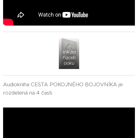
link na
Faceb
ooku
Audiokniha CESTA POKOJNÉHO BOJOVNÍKA je
rozdelená na 4 časti