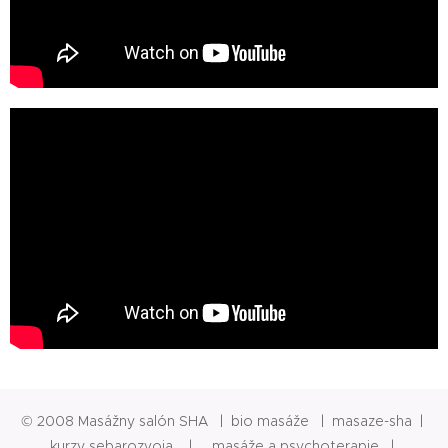
© 2008 Masážny salón SHA | bio masáže | masaze-sha |
kurzy sebarozvoja | masáže a psychoterapie |