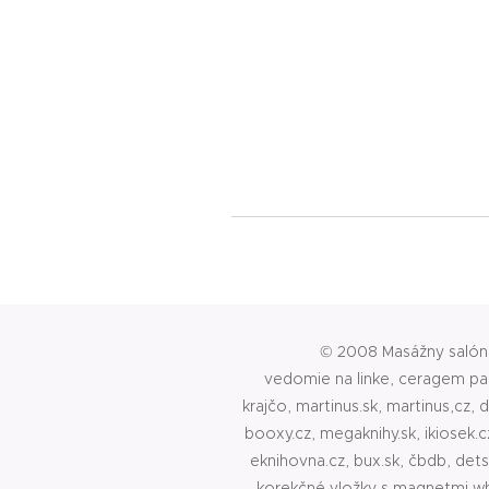
© 2008 Masážny saló
vedomie na linke, ceragem par
krajčo, martinus.sk, martinus,cz, 
booxy.cz, megaknihy.sk, ikiosek.cz,
eknihovna.cz, bux.sk, čbdb, det
korekčné vložky s magnetmi whi