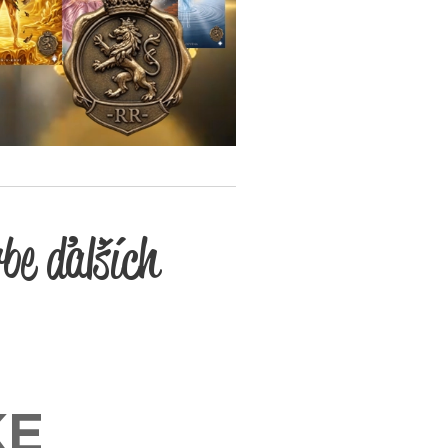
rbe ďaľších
KE