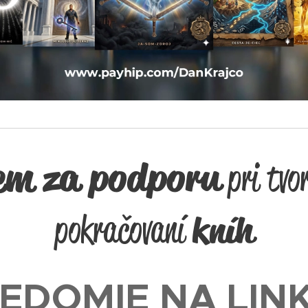
em za podporu
pri tvo
pokračovaní
kníh
EDOMIE NA LIN