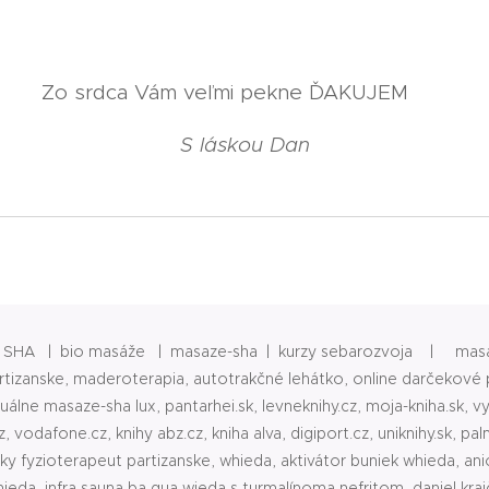
Zo srdca Vám veľmi pekne ĎAKUJEM ♥
S láskou Dan
n SHA | bio masáže | masaze-sha | kurzy sebarozvoja | masá
tizanske, maderoterapia, autotrakčné lehátko, online darčekové 
duálne masaze-sha lux, pantarhei.sk, levneknihy.cz, moja-kniha.sk, v
 vodafone.cz, knihy abz.cz, kniha alva, digiport.cz, uniknihy.sk, palm
sky fyzioterapeut partizanske, whieda, aktivátor buniek whieda, an
eda, infra sauna ba gua wieda s turmalínoma nefritom, daniel kr