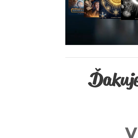
Ď
akuj
V