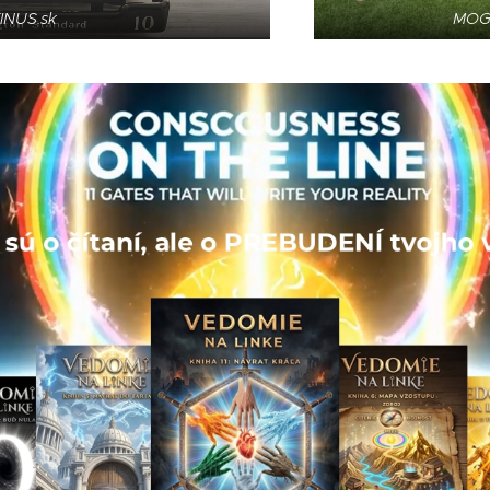
MOG
INUS.sk