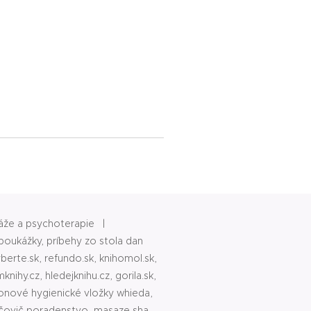
že a psychoterapie |
poukážky, príbehy zo stola dan
yberte.sk, refundo.sk, knihomol.sk,
knihy.cz, hledejknihu.cz, gorila.sk,
ionové hygienické vložky whieda,
ajčovič poradenstvo, masaze sha