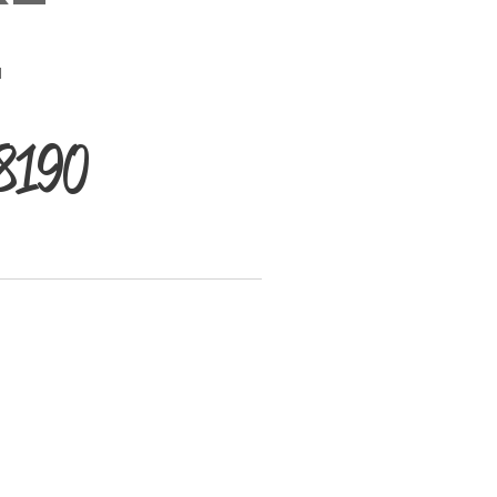
u
8190