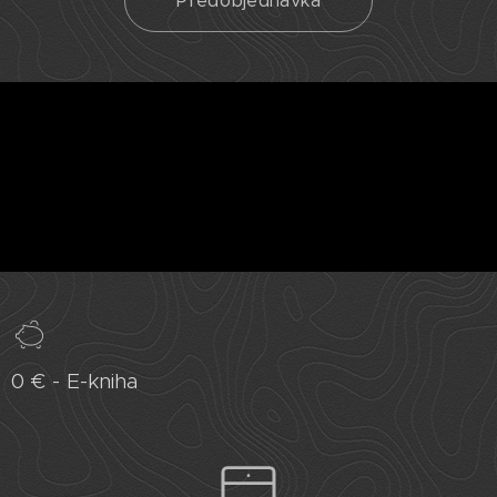
Predobjednávka
.
0 € - E-kniha